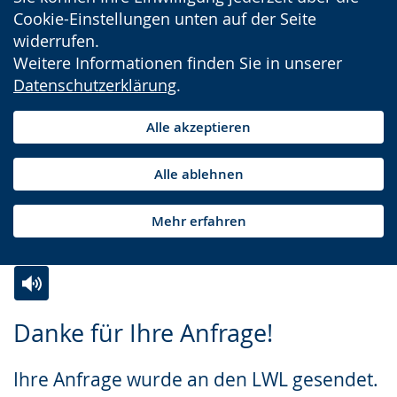
Cookie-Einstellungen unten auf der Seite
widerrufen.
Weitere Informationen finden Sie in unserer
Datenschutzerklärung
.
Alle akzeptieren
Alle ablehnen
Mehr erfahren
Zur
Aktiviere
Ein
Danke für Ihre Anfrage!
Leichten
Audio-
Video
Sprache
Unterstützung.
in
Ihre Anfrage wurde an den LWL gesendet.
wechseln.
Deutscher