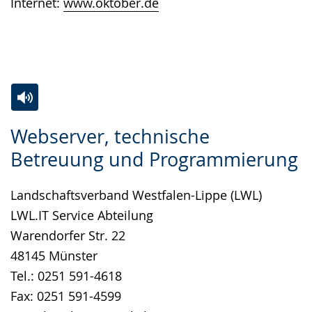
Internet:
www.oktober.de
angezeigt.
Zur
Aktiviere
Ein
Webserver, technische
Leichten
Audio-
Video
Betreuung und Programmierung
Sprache
Unterstützung.
in
wechseln.
Deutscher
Landschaftsverband Westfalen-Lippe (LWL)
Gebärdensprache
LWL.IT Service Abteilung
wird
Warendorfer Str. 22
angezeigt.
48145 Münster
Tel.: 0251 591-4618
Fax: 0251 591-4599