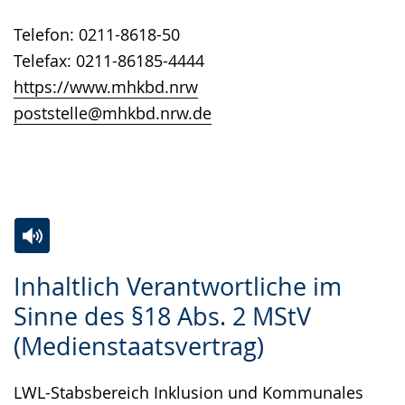
angezeigt.
Telefon: 0211-8618-50
Telefax: 0211-86185-4444
https://www.mhkbd.nrw
poststelle@mhkbd.nrw.de
Zur
Aktiviere
Ein
Inhaltlich Verantwortliche im
Leichten
Audio-
Video
Sinne des §18 Abs. 2 MStV
Sprache
Unterstützung.
in
(Medienstaatsvertrag)
wechseln.
Deutscher
Gebärdensprache
LWL-Stabsbereich Inklusion und Kommunales
wird