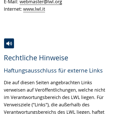
E-Mail:
webmaster@lwl.org
Internet:
www.lwl.it
Zur
Aktiviere
Ein
Rechtliche Hinweise
Leichten
Audio-
Video
Sprache
Unterstützung.
in
Haftungsausschluss für externe Links
wechseln.
Deutscher
Gebärdensprache
Die auf diesen Seiten angebrachten Links
wird
verweisen auf Veröffentlichungen, welche nicht
angezeigt.
im Verantwortungsbereich des LWL liegen. Für
Verweisziele ("Links"), die außerhalb des
Verantwortungsbereichs des LWL liegen, haftet