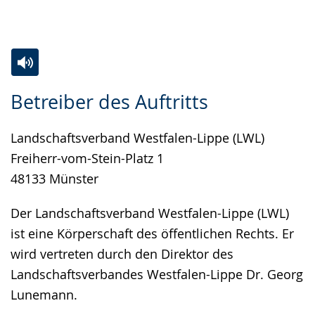
Gebärdensprache
wird
angezeigt.
Zur
Aktiviere
Ein
Betreiber des Auftritts
Leichten
Audio-
Video
Sprache
Unterstützung.
in
Landschaftsverband Westfalen-Lippe (LWL)
wechseln.
Deutscher
Freiherr-vom-Stein-Platz 1
Gebärdensprache
48133 Münster
wird
angezeigt.
Der Landschaftsverband Westfalen-Lippe (LWL)
ist eine Körperschaft des öffentlichen Rechts. Er
wird vertreten durch den Direktor des
Landschaftsverbandes Westfalen-Lippe Dr. Georg
Lunemann.