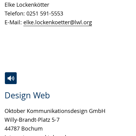
Elke Lockenkötter
angezeigt.
Telefon: 0251 591-5553
E-Mail:
elke.lockenkoetter@lwl.org
Zur
Aktiviere
Ein
Design Web
Leichten
Audio-
Video
Sprache
Unterstützung.
in
Oktober Kommunikationsdesign GmbH
wechseln.
Deutscher
Willy-Brandt-Platz 5-7
Gebärdensprache
44787 Bochum
wird