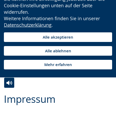
Cookie-Einstellungen unten auf der Seite
widerrufen.
Weitere Informationen finden Sie in unserer
Datenschutzerklärung
.
Alle akzeptieren
Alle ablehnen
Mehr erfahren
Zur
Aktiviere
Ein
Impressum
Leichten
Audio-
Video
Sprache
Unterstützung.
in
wechseln.
Deutscher