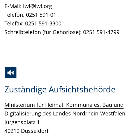
E-Mail: lwl@lwl.org
Telefon: 0251 591-01
Telefax: 0251 591-3300
Schreibtelefon (für Gehörlose): 0251 591-4799
Zur
Aktiviere
Ein
Zuständige Aufsichtsbehörde
Leichten
Audio-
Video
Sprache
Unterstützung.
in
Ministerium für Heimat, Kommunales, Bau und
wechseln.
Deutscher
Digitalisierung des Landes Nordrhein-Westfalen
Gebärdensprache
Jürgensplatz 1
wird
40219 Düsseldorf